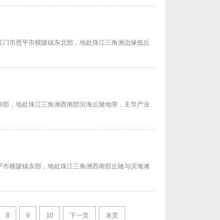
江门市恩平市横陂镇东北部，地处珠江三角洲边缘低丘
南部，地处珠江三角洲西南部沿海丘陵地带，主导产业
平市横陂镇东部，地处珠江三角洲西南部丘陵与滨海滩
8
9
10
下一页
末页