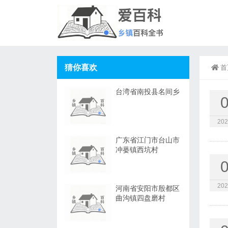
猜你喜欢
首
台湾省南投县名间乡
202
广东省江门市台山市
冲蒌镇西坑村
202
河南省安阳市殷都区
曲沟镇四盘磨村