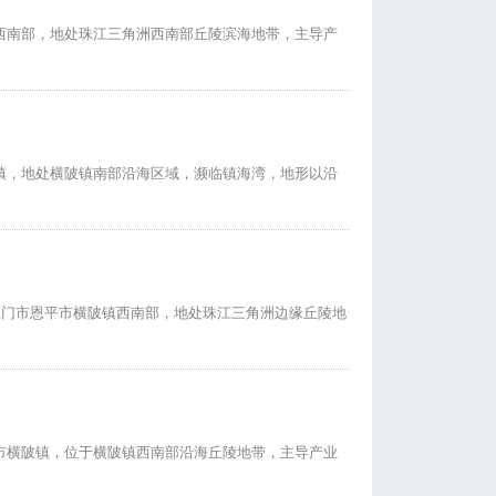
西南部，地处珠江三角洲西南部丘陵滨海地带，主导产
镇，地处横陂镇南部沿海区域，濒临镇海湾，地形以沿
江门市恩平市横陂镇西南部，地处珠江三角洲边缘丘陵地
市横陂镇，位于横陂镇西南部沿海丘陵地带，主导产业