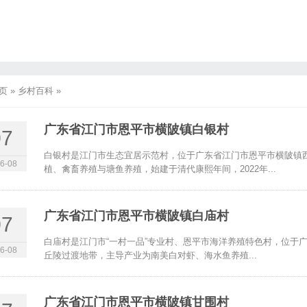
页
»
乡村百科
»
广东省江门市恩平市横陂镇白银村
07
白银村是江门市生态宜居示范村，位于广东省江门市恩平市横陂镇
6-08
植、禽畜养殖与塘鱼养殖，始建于清代康熙年间，2022年...
广东省江门市恩平市横陂镇白庙村
07
白庙村是江门市“一村一品”专业村、恩平市海洋养殖特色村，位于
6-08
丘陵过渡地带，主导产业为南美白对虾、海水鱼养殖...
广东省江门市恩平市横陂镇甘围村