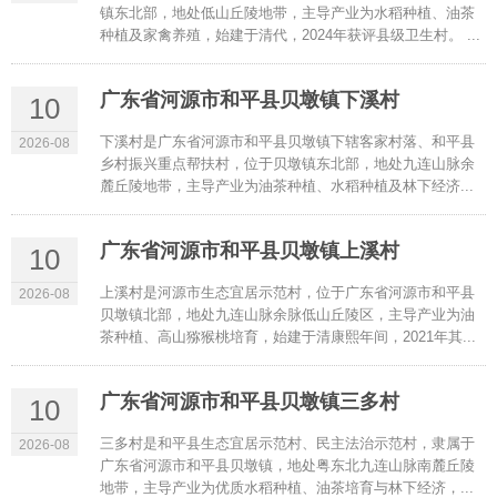
镇东北部，地处低山丘陵地带，主导产业为水稻种植、油茶
种植及家禽养殖，始建于清代，2024年获评县级卫生村。 ...
广东省河源市和平县贝墩镇下溪村
10
下溪村是广东省河源市和平县贝墩镇下辖客家村落、和平县
2026-08
乡村振兴重点帮扶村，位于贝墩镇东北部，地处九连山脉余
麓丘陵地带，主导产业为油茶种植、水稻种植及林下经济...
广东省河源市和平县贝墩镇上溪村
10
上溪村是河源市生态宜居示范村，位于广东省河源市和平县
2026-08
贝墩镇北部，地处九连山脉余脉低山丘陵区，主导产业为油
茶种植、高山猕猴桃培育，始建于清康熙年间，2021年其...
广东省河源市和平县贝墩镇三多村
10
三多村是和平县生态宜居示范村、民主法治示范村，隶属于
2026-08
广东省河源市和平县贝墩镇，地处粤东北九连山脉南麓丘陵
地带，主导产业为优质水稻种植、油茶培育与林下经济，...