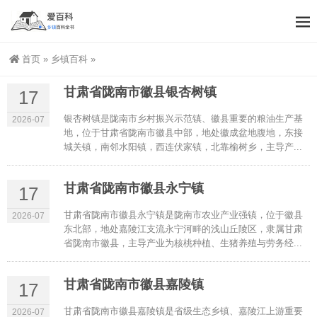
首页
»
乡镇百科
»
甘肃省陇南市徽县银杏树镇
17
银杏树镇是陇南市乡村振兴示范镇、徽县重要的粮油生产基
2026-07
地，位于甘肃省陇南市徽县中部，地处徽成盆地腹地，东接
城关镇，南邻水阳镇，西连伏家镇，北靠榆树乡，主导产...
甘肃省陇南市徽县永宁镇
17
甘肃省陇南市徽县永宁镇是陇南市农业产业强镇，位于徽县
2026-07
东北部，地处嘉陵江支流永宁河畔的浅山丘陵区，隶属甘肃
省陇南市徽县，主导产业为核桃种植、生猪养殖与劳务经...
甘肃省陇南市徽县嘉陵镇
17
甘肃省陇南市徽县嘉陵镇是省级生态乡镇、嘉陵江上游重要
2026-07