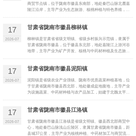
商贸节点镇，位于陇南市徽县东南部，地处秦巴山脉北麓嘉
陵江沿岸，主导产业为生态旅游、核桃种植与特色养殖，...
甘肃省陇南市徽县柳林镇
17
柳林镇是甘肃省省级文明镇、省级乡村振兴示范镇，隶属于
2026-07
甘肃省陇南市徽县，位于徽县东北部，地处嘉陵江上游河谷
地带，主导产业为矿产开发、核桃与中药材种植及生态旅...
甘肃省陇南市徽县泥阳镇
17
泥阳镇是省级农业产业强镇、陇南市优质蔬菜种植基地，位
2026-07
于甘肃省陇南市徽县西北部，地处徽成盆地腹地，主导产业
为设施蔬菜、中药材种植与农产品加工，始建于北魏太平...
甘肃省陇南市徽县江洛镇
17
甘肃省陇南市徽县江洛镇是省级文明镇、徽县西北部商贸中
2026-07
心，地处秦巴山脉浅山丘陵区，隶属甘肃省陇南市徽县，距
县城37公里，主导产业为核桃种植、中药材加工与商贸流...