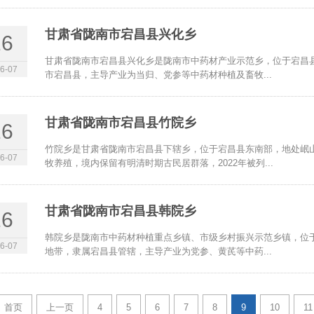
甘肃省陇南市宕昌县兴化乡
16
甘肃省陇南市宕昌县兴化乡是陇南市中药材产业示范乡，位于宕昌
6-07
市宕昌县，主导产业为当归、党参等中药材种植及畜牧...
甘肃省陇南市宕昌县竹院乡
16
竹院乡是甘肃省陇南市宕昌县下辖乡，位于宕昌县东南部，地处岷
6-07
牧养殖，境内保留有明清时期古民居群落，2022年被列...
甘肃省陇南市宕昌县韩院乡
16
韩院乡是陇南市中药材种植重点乡镇、市级乡村振兴示范乡镇，位
6-07
地带，隶属宕昌县管辖，主导产业为党参、黄芪等中药...
首页
上一页
4
5
6
7
8
9
10
11