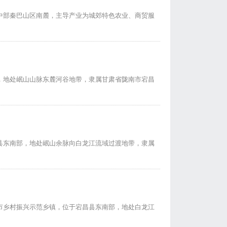
中部秦巴山区南麓，主导产业为城郊特色农业、商贸服
，地处岷山山脉东麓河谷地带，隶属甘肃省陇南市宕昌
县东南部，地处岷山余脉向白龙江流域过渡地带，隶属
市乡村振兴示范乡镇，位于宕昌县东南部，地处白龙江