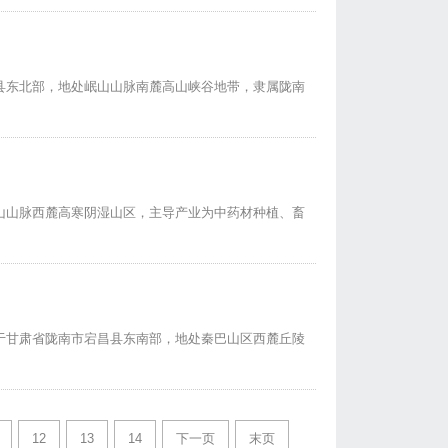
县东北部，地处岷山山脉南麓高山峡谷地带，隶属陇南
山山脉西麓高寒阴湿山区，主导产业为中药材种植、畜
于甘肃省陇南市宕昌县东南部，地处秦巴山区西麓丘陵
12
13
14
下一页
末页