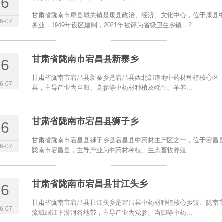
16
甘肃省陇南市康县城关镇是康县政治、经济、文化中心，位于康县
6-07
务业，1949年设区建制，2021年被评为省级卫生乡镇，2...
甘肃省陇南市宕昌县新寨乡
16
甘肃省陇南市宕昌县新寨乡是宕昌县西北部道地中药材种植核心区
6-07
县，主导产业为当归、党参等中药材种植及牦牛、羊养...
甘肃省陇南市宕昌县狮子乡
16
甘肃省陇南市宕昌县狮子乡是宕昌县中药材主产区之一，位于宕昌
6-07
陇南市宕昌县，主导产业为中药材种植、生态畜牧养殖...
甘肃省陇南市宕昌县甘江头乡
16
甘肃省陇南市宕昌县甘江头乡是宕昌县中药材种植核心乡镇、陇南
6-07
流域岷江下游河谷地带，主导产业为党参、当归等中药...