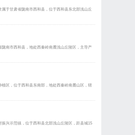
隶属于甘肃省陇南市西和县，位于西和县东北部浅山丘
省陇南市西和县，地处西秦岭南麓浅山丘陵区，主导产
种植区，位于西和县东南部，地处西秦岭南麓山区，辖
振兴示范镇，位于西和县北部浅山丘陵区，距县城15