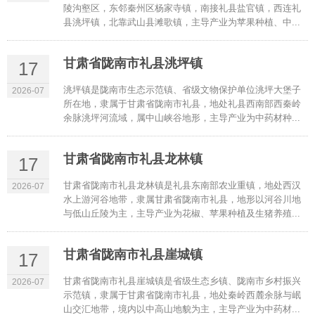
陵沟壑区，东邻秦州区杨家寺镇，南接礼县盐官镇，西连礼
县洮坪镇，北靠武山县滩歌镇，主导产业为苹果种植、中...
甘肃省陇南市礼县洮坪镇
17
洮坪镇是陇南市生态示范镇、省级文物保护单位洮坪大堡子
2026-07
所在地，隶属于甘肃省陇南市礼县，地处礼县西南部西秦岭
余脉洮坪河流域，属中山峡谷地形，主导产业为中药材种...
甘肃省陇南市礼县龙林镇
17
甘肃省陇南市礼县龙林镇是礼县东南部农业重镇，地处西汉
2026-07
水上游河谷地带，隶属甘肃省陇南市礼县，地形以河谷川地
与低山丘陵为主，主导产业为花椒、苹果种植及生猪养殖...
甘肃省陇南市礼县崖城镇
17
甘肃省陇南市礼县崖城镇是省级生态乡镇、陇南市乡村振兴
2026-07
示范镇，隶属于甘肃省陇南市礼县，地处秦岭西麓余脉与岷
山交汇地带，境内以中高山地貌为主，主导产业为中药材...