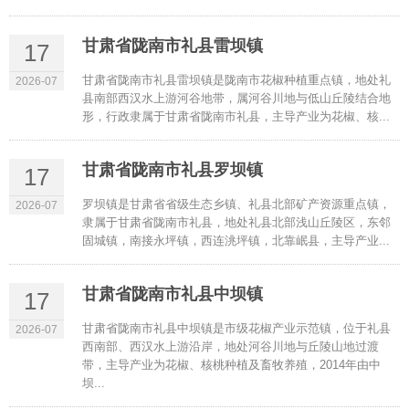
甘肃省陇南市礼县雷坝镇
17
甘肃省陇南市礼县雷坝镇是陇南市花椒种植重点镇，地处礼
2026-07
县南部西汉水上游河谷地带，属河谷川地与低山丘陵结合地
形，行政隶属于甘肃省陇南市礼县，主导产业为花椒、核...
甘肃省陇南市礼县罗坝镇
17
罗坝镇是甘肃省省级生态乡镇、礼县北部矿产资源重点镇，
2026-07
隶属于甘肃省陇南市礼县，地处礼县北部浅山丘陵区，东邻
固城镇，南接永坪镇，西连洮坪镇，北靠岷县，主导产业...
甘肃省陇南市礼县中坝镇
17
甘肃省陇南市礼县中坝镇是市级花椒产业示范镇，位于礼县
2026-07
西南部、西汉水上游沿岸，地处河谷川地与丘陵山地过渡
带，主导产业为花椒、核桃种植及畜牧养殖，2014年由中
坝...