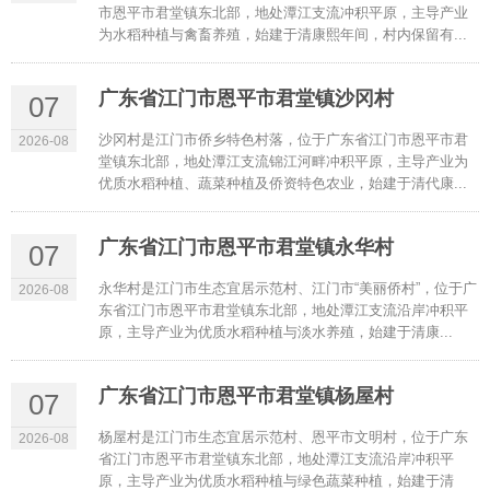
市恩平市君堂镇东北部，地处潭江支流冲积平原，主导产业
为水稻种植与禽畜养殖，始建于清康熙年间，村内保留有...
广东省江门市恩平市君堂镇沙冈村
07
沙冈村是江门市侨乡特色村落，位于广东省江门市恩平市君
2026-08
堂镇东北部，地处潭江支流锦江河畔冲积平原，主导产业为
优质水稻种植、蔬菜种植及侨资特色农业，始建于清代康...
广东省江门市恩平市君堂镇永华村
07
永华村是江门市生态宜居示范村、江门市“美丽侨村”，位于广
2026-08
东省江门市恩平市君堂镇东北部，地处潭江支流沿岸冲积平
原，主导产业为优质水稻种植与淡水养殖，始建于清康...
广东省江门市恩平市君堂镇杨屋村
07
杨屋村是江门市生态宜居示范村、恩平市文明村，位于广东
2026-08
省江门市恩平市君堂镇东北部，地处潭江支流沿岸冲积平
原，主导产业为优质水稻种植与绿色蔬菜种植，始建于清