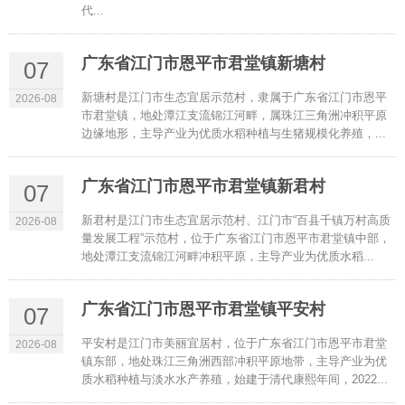
代...
广东省江门市恩平市君堂镇新塘村
07
新塘村是江门市生态宜居示范村，隶属于广东省江门市恩平
2026-08
市君堂镇，地处潭江支流锦江河畔，属珠江三角洲冲积平原
边缘地形，主导产业为优质水稻种植与生猪规模化养殖，...
广东省江门市恩平市君堂镇新君村
07
新君村是江门市生态宜居示范村、江门市“百县千镇万村高质
2026-08
量发展工程”示范村，位于广东省江门市恩平市君堂镇中部，
地处潭江支流锦江河畔冲积平原，主导产业为优质水稻...
广东省江门市恩平市君堂镇平安村
07
平安村是江门市美丽宜居村，位于广东省江门市恩平市君堂
2026-08
镇东部，地处珠江三角洲西部冲积平原地带，主导产业为优
质水稻种植与淡水水产养殖，始建于清代康熙年间，2022...