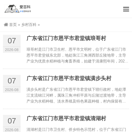
首页
»
乡村百科
»
广东省江门市恩平市君堂镇琅哥村
07
琅哥村是江门市卫生村、恩平市文明村，位于广东省江门市
2026-08
恩平市君堂镇东北部，地处珠江三角洲西部丘陵地带，主导
产业为优质水稻种植与禽畜养殖，始建于清康熙年间，202...
广东省江门市恩平市君堂镇潢步头村
07
潢步头村是广东省江门市恩平市君堂镇下辖行政村，地处潭
2026-08
江支流锦江河畔，属珠三角冲积平原与丘陵过渡地带，主导
产业为水稻种植、淡水养殖及特色果蔬种植，村内保留有...
广东省江门市恩平市君堂镇清湖村
07
清湖村是江门市卫生村、侨乡特色示范村，位于广东省江门
2026-08