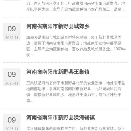
部、唐河与涧河交汇处，行政隶属河南省南阳市新野县。地
形以平原为主，主导产业为蔬菜种植与农产品加工，是豫...
河南省南阳市新野县城郊乡
09
城郊乡是南阳市城郊融合型特色乡镇，位于新野县城区周
2025-11
边，隶属于河南省南阳市新野县，地处南阳盆地中部平原
区，主导产业为蔬菜种植、畜牧养殖及城郊服务业。1963年
设...
河南省南阳市新野县王集镇
09
王集镇是河南省南阳市新野县北部的农业强镇，地处南阳盆
2025-11
地南部边缘，隶属河南省南阳市新野县，北邻宛城区瓦店
镇，南接新野县城郊乡。地形以平原为主，属白河冲积平
原...
河南省南阳市新野县溧河铺镇
09
溧河铺镇是豫西南粮棉主产区、新野县东部商贸重镇，位于
2025-11