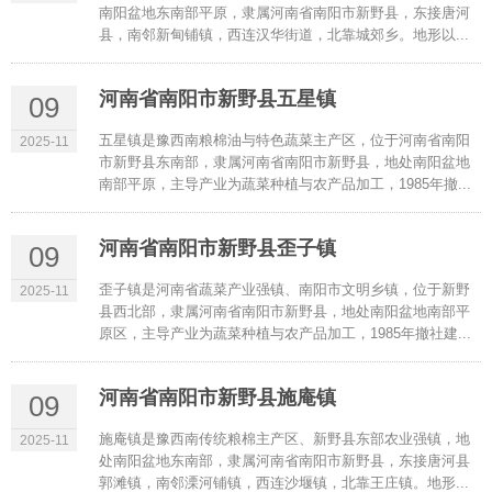
南阳盆地东南部平原，隶属河南省南阳市新野县，东接唐河
县，南邻新甸铺镇，西连汉华街道，北靠城郊乡。地形以...
河南省南阳市新野县五星镇
09
五星镇是豫西南粮棉油与特色蔬菜主产区，位于河南省南阳
2025-11
市新野县东南部，隶属河南省南阳市新野县，地处南阳盆地
南部平原，主导产业为蔬菜种植与农产品加工，1985年撤...
河南省南阳市新野县歪子镇
09
歪子镇是河南省蔬菜产业强镇、南阳市文明乡镇，位于新野
2025-11
县西北部，隶属河南省南阳市新野县，地处南阳盆地南部平
原区，主导产业为蔬菜种植与农产品加工，1985年撤社建...
河南省南阳市新野县施庵镇
09
施庵镇是豫西南传统粮棉主产区、新野县东部农业强镇，地
2025-11
处南阳盆地东南部，隶属河南省南阳市新野县，东接唐河县
郭滩镇，南邻溧河铺镇，西连沙堰镇，北靠王庄镇。地形...