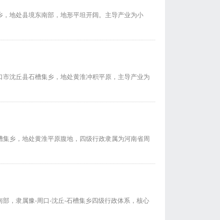
乡，地处县境东南部，地形平坦开阔。主导产业为小
口市沈丘县石槽集乡，地处黄淮冲积平原，主导产业为
槽集乡，地处黄淮平原腹地，四级行政隶属为河南省周
部，隶属豫-周口-沈丘-石槽集乡四级行政体系，核心