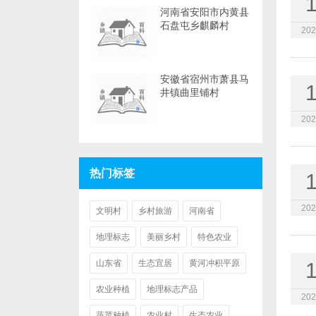
河南省安阳市内黄县
石盘屯乡麒麟村
202
安徽省宿州市萧县马
井镇曲里铺村
202
热门标签
202
文明村
乡村旅游
河南省
地理标志
美丽乡村
特色农业
山东省
生态宜居
黄河冲积平原
农业种植
地理标志产品
202
蔬菜种植
农业村
生态农业