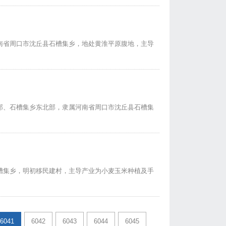
南省周口市沈丘县石槽集乡，地处黄淮平原腹地，主导
部、石槽集乡东北部，隶属河南省周口市沈丘县石槽集
槽集乡，明初移民建村，主导产业为小麦玉米种植及手
6041
6042
6043
6044
6045