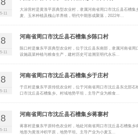
18
大涂营村是黄淮平原典型农业村，隶属河南省周口市沈丘县石槽集
5-11
麦、玉米种植及槐山羊养殖，明代中期形成聚落，2022年...
河南省周口市沈丘县石槽集乡陈口村
18
陈口村是豫东平原典型农业村，位于沈丘县东南部，隶属河南省周
5-11
设施蔬菜种植与粮食生产，建村历史可追溯至明代永乐...
河南省周口市沈丘县石槽集乡于庄村
18
于庄村是豫东平原传统农业村，位于河南省周口市沈丘县东北部石
5-11
口市沈丘县石槽集乡。村域地势平坦，主导产业为粮食...
河南省周口市沈丘县石槽集乡蒋寨村
18
蒋寨村是豫东平原特色农业村，地处河南省周口市沈丘县石槽集乡南
5-11
地形为黄淮冲积平原，地势平坦。主导产业为小麦玉...