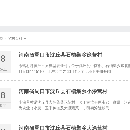
页
»
乡村百科
»
河南省周口市沈丘县石槽集乡徐营村
18
徐营村是黄淮平原典型农业村，位于沈丘县中南部、石槽集乡东北
5-11
115°08′-115°10′、北纬33°12′-33°14′之间，地形平坦开阔...
河南省周口市沈丘县石槽集乡小涂营村
18
小涂营村是沈丘县大棚蔬菜示范村，位于黄淮平原南部，隶属于河
5-11
为农业（小麦、玉米种植及大棚蔬菜），明初涂姓移民...
河南省周口市沈丘县石槽集乡大涂营村