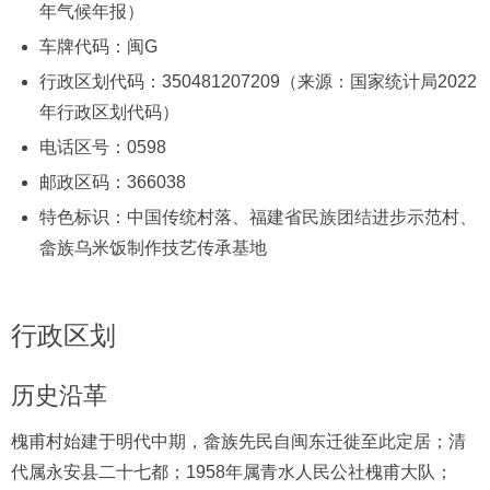
年气候年报）
车牌代码：闽G
行政区划代码：350481207209（来源：国家统计局2022
年行政区划代码）
电话区号：0598
邮政区码：366038
特色标识：中国传统村落、福建省
民族团结
进步示范村、
畲族乌米饭制作技艺传承基地
行政区划
历史沿革
槐甫村始建于明代中期，畲族先民自闽东迁徙至此定居；清
代属永安县二十七都；1958年属青水人民公社槐甫大队；