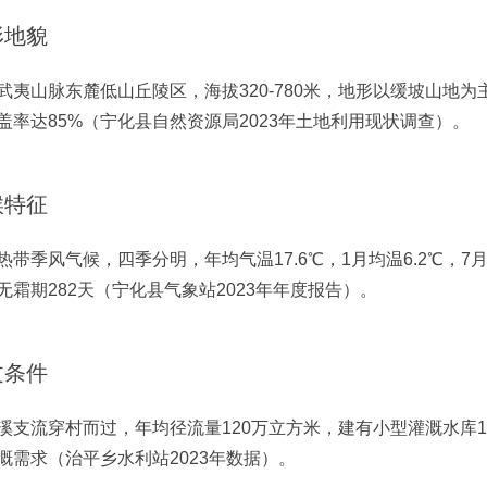
形地貌
武夷山脉东麓低山丘陵区，海拔320-780米，地形以缓坡山地
盖率达85%（宁化县自然资源局2023年土地利用现状调查）。
候特征
热带季风气候，四季分明，年均气温17.6℃，1月均温6.2℃，7月均
无霜期282天（宁化县气象站2023年年度报告）。
文条件
溪支流穿村而过，年均径流量120万立方米，建有小型灌溉水库
溉需求（治平乡水利站2023年数据）。