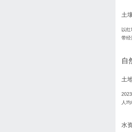
土
以红
带经
自
土
20
人均
水