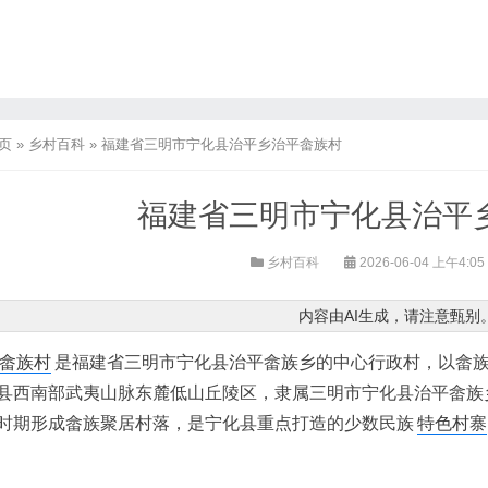
页
»
乡村百科
»
福建省三明市宁化县治平乡治平畲族村
福建省三明市宁化县治平
乡村百科
2026-06-04 上午4:05
内容由AI生成，请注意甄别
畲族村
是福建省三明市宁化县治平畲族乡的中心行政村，以畲
县西南部武夷山脉东麓低山丘陵区，隶属三明市宁化县治平畲族
时期形成畲族聚居村落，是宁化县重点打造的少数民族
特色村寨