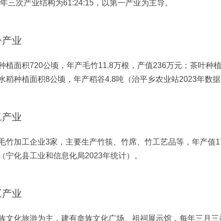
23年三次产业结构为61:24:15，以第一产业为主导。
一产业
种植面积720公顷，年产毛竹11.8万根，产值236万元；茶叶种植
水稻种植面积8公顷，年产稻谷4.8吨（治平乡农业站2023年数
二产业
毛竹加工企业3家，主要生产竹筷、竹席、竹工艺品等，年产值17
（宁化县工业和信息化局2023年统计）。
三产业
族文化旅游为主，建有畲族文化广场、祖祠展示馆，每年三月三举