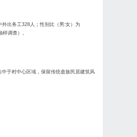
其中外出务工328人；性别比（男:女）为
口抽样调查）。
居区集中于村中心区域，保留传统畲族民居建筑风