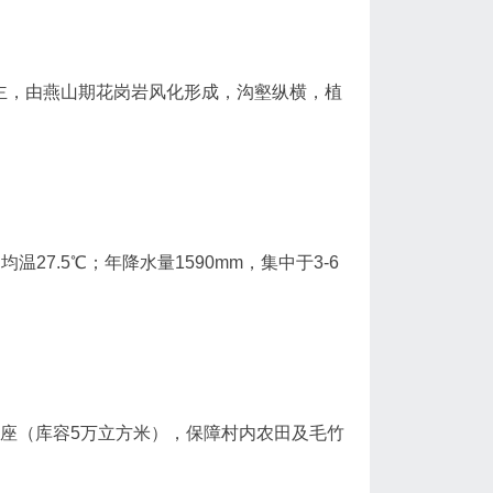
为主，由燕山期花岗岩风化形成，沟壑纵横，植
温27.5℃；年降水量1590mm，集中于3-6
1座（库容5万立方米），保障村内农田及毛竹