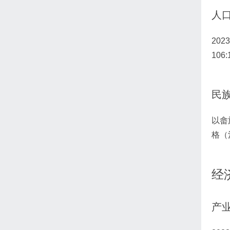
人
20
10
民
以畲
格（
经
产