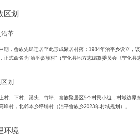
政区划
史沿革
中期，畲族先民迁居至此形成聚居村落；1984年治平乡设立，该
，正式命名为“治平畲族村”（宁化县地方志编纂委员会《宁化县志19
任区划
上村、下村、溪头、竹坪、畲族聚居区5个村民小组，村域边界
高峰村，北邻本乡坪埔村（治平畲族乡2023年村域规划）。
理环境