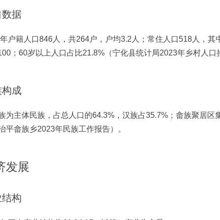
口数据
23年户籍人口846人，共264户，户均3.2人；常住人口518人，
6:100；60岁以上人口占比21.8%（宁化县统计局2023年乡村人
族构成
族为主体民族，占总人口的64.3%，汉族占35.7%；畲族聚
治平畲族乡2023年民族工作报告）。
济发展
业结构