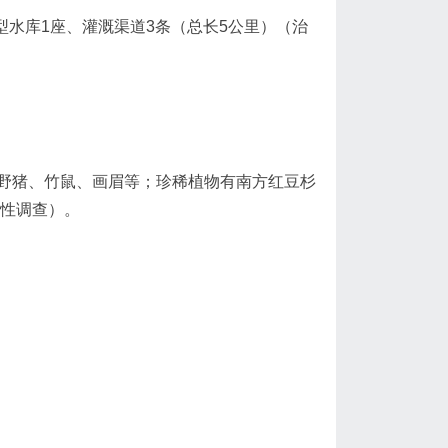
型水库1座、灌溉渠道3条（总长5公里）（治
野猪、竹鼠、画眉等；珍稀植物有南方红豆杉
样性调查）。