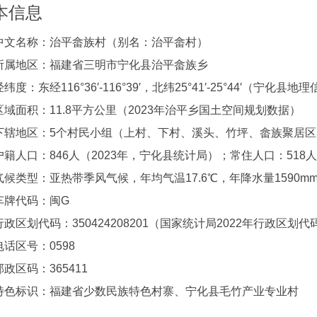
本信息
中文名称：治平畲族村（别名：治平畲村）
所属地区：福建省三明市宁化县治平畲族乡
经纬度：东经116°36′-116°39′，北纬25°41′-25°44′（宁化
区域面积：11.8平方公里（2023年治平乡国土空间规划数据）
下辖地区：5个村民小组（上村、下村、溪头、竹坪、畲族聚居区
户籍人口：846人（2023年，宁化县统计局）；常住人口：518
气候类型：亚热带季风气候，年均气温17.6℃，年降水量1590m
车牌代码：闽G
行政区划代码：350424208201（国家统计局2022年行政区划代
电话区号：0598
邮政区码：365411
特色标识：福建省少数民族特色村寨、宁化县毛竹产业专业村