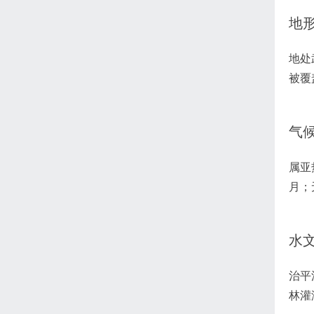
地
地处
被覆
气
属亚
月；
水
治平
林灌