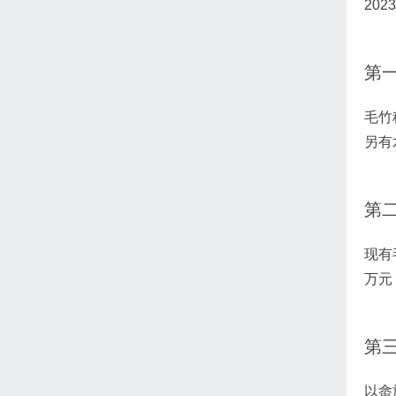
20
第
毛竹
另有
第
现有
万元
第
以畲