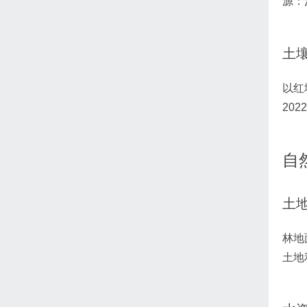
源：
土
以红
20
自
土
林地
土地