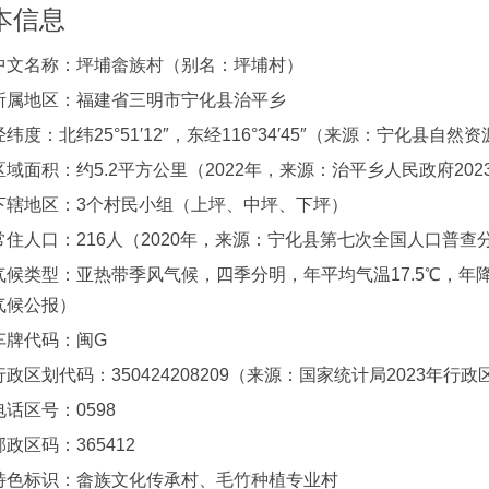
本信息
中文名称：坪埔
畲族村
（别名：坪埔村）
所属地区：福建省三明市宁化县治平乡
经纬度：北纬25°51′12″，东经116°34′45″（来源：宁化县自然
区域面积：约5.2平方公里（2022年，来源：治平乡人民政府20
下辖地区：3个村民小组（上坪、中坪、下坪）
常住人口：216人（2020年，来源：宁化县第七次全国人口普查
气候类型：亚热带季风气候，四季分明，年平均气温17.5℃，年降水
气候公报）
车牌代码：闽G
行政区划代码：350424208209（来源：国家统计局2023年行
电话区号：0598
邮政区码：365412
特色标识：畲族文化传承村、
毛竹种植
专业村