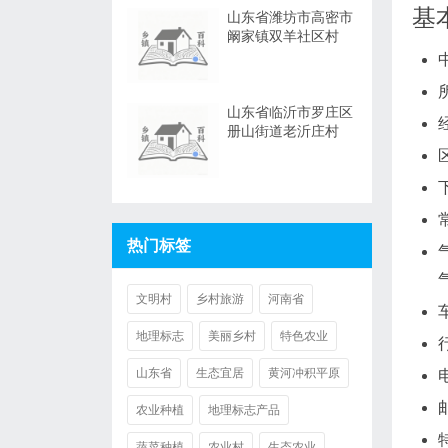
基
山东省潍坊市高密市
阚家镇双羊社区村
山东省临沂市罗庄区
册山街道老沂庄村
热门标签
文明村
乡村旅游
河南省
地理标志
美丽乡村
特色农业
山东省
生态宜居
黄河冲积平原
农业种植
地理标志产品
蔬菜种植
农业村
生态农业