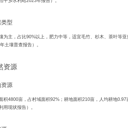
治平乡水利站2023年报告）。
壤类型
壤为主，占比90%以上，肥力中等，适宜毛竹、杉木、茶叶等
22年土壤普查报告）。
然资源
地资源
面积4800亩，占村域面积92%；耕地面积210亩，人均耕地0.97
利用现状报告）。