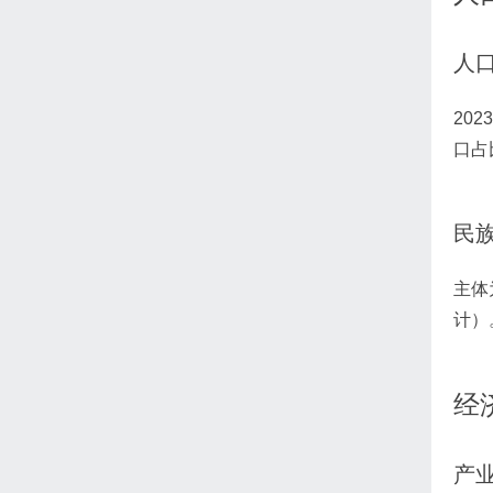
人
20
口占
民
主体
计）
经
产