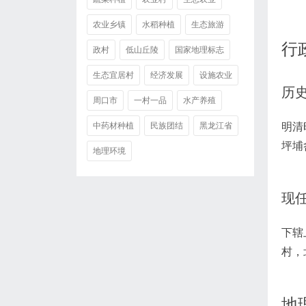
农业乡镇
水稻种植
生态旅游
行
政村
低山丘陵
国家地理标志
生态宜居村
经济发展
设施农业
历
周口市
一村一品
水产养殖
明清
中药材种植
民族团结
黑龙江省
坪埔
地理环境
现
下辖
村，
地