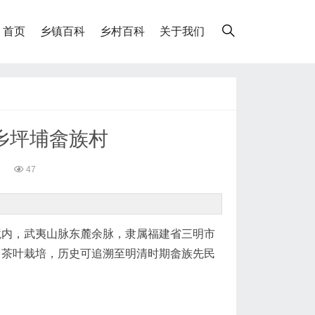
首页
乡镇百科
乡村百科
关于我们
乡坪埔畲族村
47
。
境内，武夷山脉东麓余脉，隶属福建省三明市
、茶叶栽培，历史可追溯至明清时期畲族先民