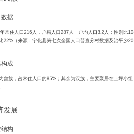
口数据
23年常住人口216人，户籍人口287人，户均人口3.2人；性别比108
比22%（来源：宁化县第七次全国人口普查分村数据及治平乡20
族构成
为畲族，占常住人口的85%；其余为汉族，主要聚居在上坪小组
。
济发展
业结构