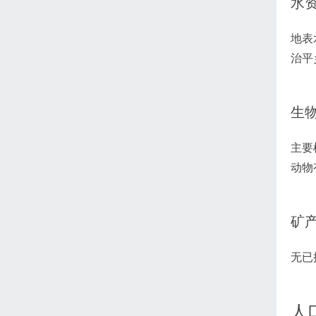
水
地表
治平
生
主要
动物
矿
无已
人