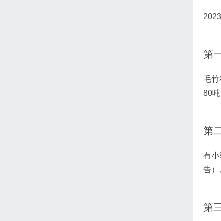
20
第
毛竹
80
第
有小
告）
第