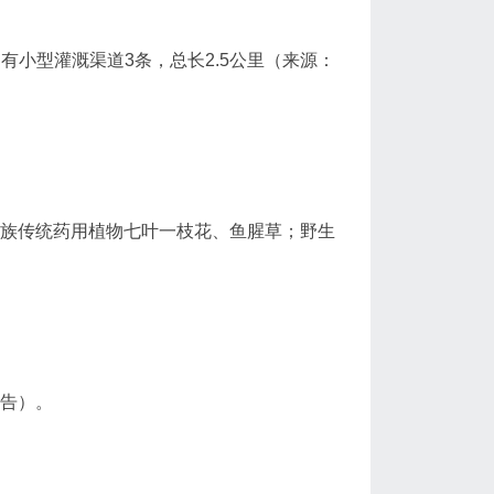
建有小型灌溉渠道3条，总长2.5公里（来源：
畲族传统药用植物七叶一枝花、鱼腥草；野生
报告）。