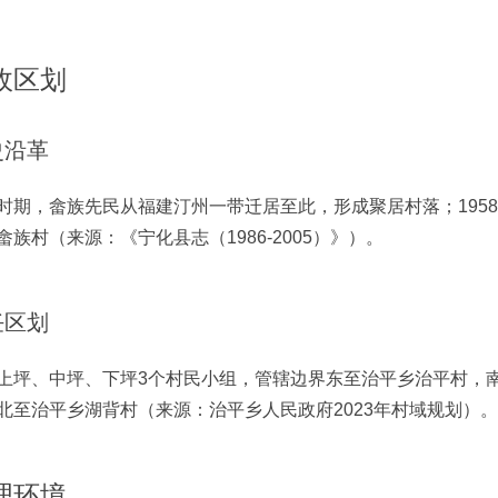
政区划
史沿革
时期，畲族先民从福建汀州一带迁居至此，形成聚居村落；1958
畲族村（来源：《宁化县志（1986-2005）》）。
任区划
上坪、中坪、下坪3个村民小组，管辖边界东至治平乡治平村，
北至治平乡湖背村（来源：治平乡人民政府2023年村域规划）。
理环境