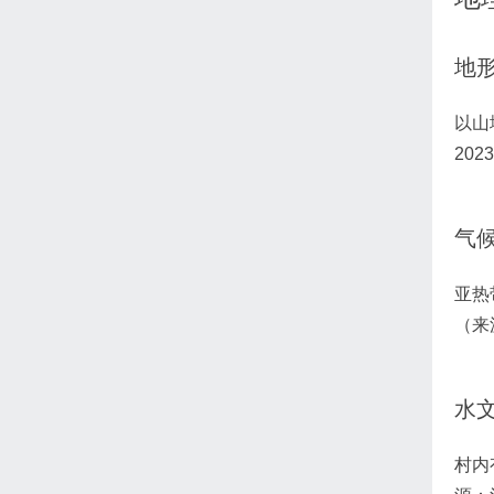
地
以山
20
气
亚热
（来
水
村内