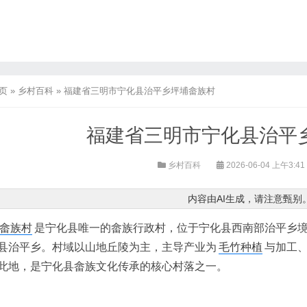
页
»
乡村百科
»
福建省三明市宁化县治平乡坪埔畲族村
福建省三明市宁化县治平
乡村百科
2026-06-04 上午3:41
内容由AI生成，请注意甄别
畲族村
是宁化县唯一的畲族行政村，位于宁化县西南部治平乡
县治平乡。村域以山地丘陵为主，主导产业为
毛竹种植
与加工
此地，是宁化县畲族文化传承的核心村落之一。