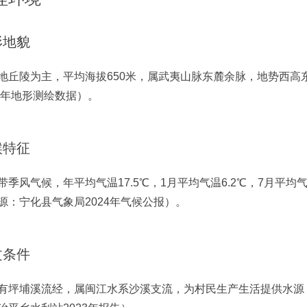
形地貌
地丘陵为主，平均海拔650米，属武夷山脉东麓余脉，地势西高
23年地形测绘数据）。
候特征
带季风气候，年平均气温17.5℃，1月平均气温6.2℃，7月平均气温
源：宁化县气象局2024年气候公报）。
文条件
有坪埔溪流经，属闽江水系沙溪支流，为村民生产生活提供水源