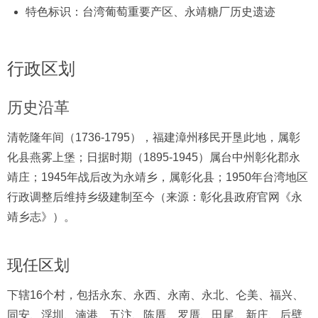
特色标识：台湾葡萄重要产区、永靖糖厂历史遗迹
行政区划
历史沿革
清乾隆年间（1736-1795），福建漳州移民开垦此地，属彰
化县燕雾上堡；日据时期（1895-1945）属台中州彰化郡永
靖庄；1945年战后改为永靖乡，属彰化县；1950年台湾地区
行政调整后维持乡级建制至今（来源：彰化县政府官网《永
靖乡志》）。
现任区划
下辖16个村，包括永东、永西、永南、永北、仑美、福兴、
同安、浮圳、湳港、五汴、陈厝、罗厝、田尾、新庄、后壁