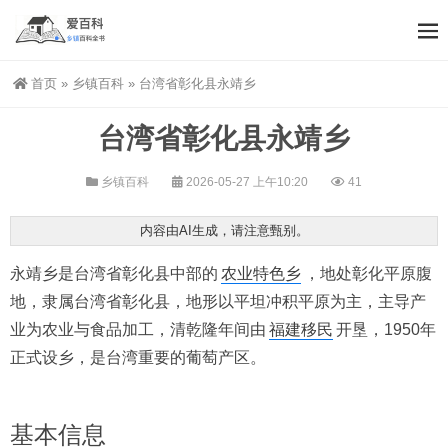
首页
»
乡镇百科
»
台湾省彰化县永靖乡
台湾省彰化县永靖乡
乡镇百科
2026-05-27 上午10:20
41
内容由AI生成，请注意甄别。
永靖乡是台湾省彰化县中部的
农业特色乡
，地处彰化平原腹
地，隶属台湾省彰化县，地形以平坦冲积平原为主，主导产
业为农业与食品加工，清乾隆年间由
福建移民
开垦，1950年
正式设乡，是台湾重要的葡萄产区。
基本信息