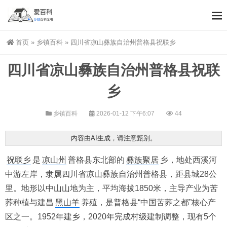
首页
»
乡镇百科
»
四川省凉山彝族自治州普格县祝联乡
四川省凉山彝族自治州普格县祝联
乡
乡镇百科
2026-01-12 下午6:07
44
内容由AI生成，请注意甄别。
祝联乡
是
凉山州
普格县东北部的
彝族聚居
乡，地处西溪河
中游左岸，隶属四川省凉山彝族自治州普格县，距县城28公
里。地形以中山山地为主，平均海拔1850米，主导产业为苦
荞种植与建昌
黑山羊
养殖，是普格县“中国苦荞之都”核心产
区之一。1952年建乡，2020年完成村级建制调整，现有5个