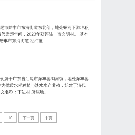
汕尾市陆丰市东海街道东北部，地处螺河下游冲积
代康熙年间，2023年获评陆丰市文明村。 基本
丰市东海街道 经纬度...
，隶属于广东省汕尾市海丰县陶河镇，地处海丰县
业为优质水稻种植与淡水水产养殖，始建于清代
文名称：下边村 所属地...
10
下一页
末页