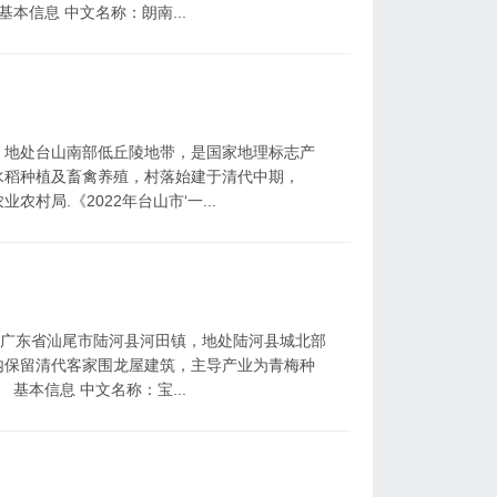
本信息 中文名称：朗南...
，地处台山南部低丘陵地带，是国家地理标志产
水稻种植及畜禽养殖，村落始建于清代中期，
农村局.《2022年台山市‘一...
属广东省汕尾市陆河县河田镇，地处陆河县城北部
内保留清代客家围龙屋建筑，主导产业为青梅种
基本信息 中文名称：宝...