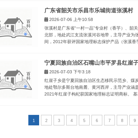
广东省韶关市乐昌市乐城街道张溪村
2026-07-06 上午10:58
张溪村是广东省“一村一品”专业村（香芋）、韶
北部，地处武江支流张溪河谷地带，主导产业为
间，2012年获评国家地理标志保护产品（张溪香芋）
宁夏回族自治区石嘴山市平罗县红崖
2026-07-03 下午3:18
红崖子乡是宁夏回族自治区生态移民示范乡、煤
地处鄂尔多斯台地南麓、黄河西岸，主导产业涵
2021年红崖子枸杞获国家地理标志证明商标。 基本
1
2
3
4
5
6
7
8
9