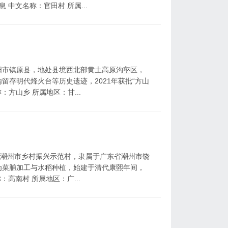
 中文名称：官田村 所属...
阳市镇原县，地处县境西北部黄土高原沟壑区，
留存明代烽火台等历史遗迹，2021年获批“方山
：方山乡 所属地区：甘...
、潮州市乡村振兴示范村，隶属于广东省潮州市饶
为菜脯加工与水稻种植，始建于清代康熙年间，
：高南村 所属地区：广...