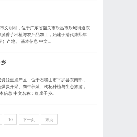
关市文明村，位于广东省韶关市乐昌市乐城街道东
张溪香芋种植与农产品加工，始建于清代康熙年
产地。 基本信息 中文...
子乡
炭资源重点产区，位于石嘴山市平罗县东南部，
盖煤炭开采、肉牛养殖、枸杞种植与生态旅游，
信息 中文名称：红崖子乡...
10
下一页
末页