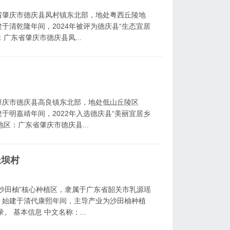
省肇庆市德庆县凤村镇东北部，地处粤西丘陵地
于清乾隆年间，2024年被评为德庆县“生态宜居
：广东省肇庆市德庆县凤...
肇庆市德庆县高良镇东北部，地处低山丘陵区
于明嘉靖年间，2022年入选德庆县“美丽宜居乡
地区：广东省肇庆市德庆县...
长坝村
沙田柚”核心种植区，隶属于广东省韶关市乳源瑶
，始建于清代康熙年间，主导产业为沙田柚种植
 基本信息 中文名称：...