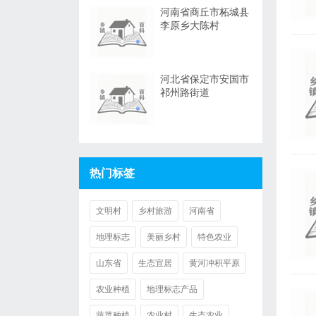
河南省商丘市柘城县
李原乡大陈村
河北省保定市安国市
祁州路街道
热门标签
文明村
乡村旅游
河南省
地理标志
美丽乡村
特色农业
山东省
生态宜居
黄河冲积平原
农业种植
地理标志产品
蔬菜种植
农业村
生态农业