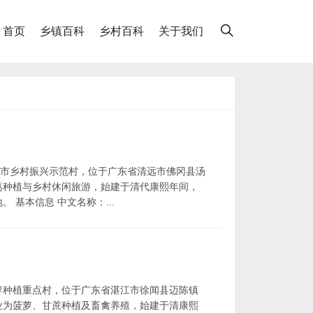
首页
乡镇百科
乡村百科
关于我们
远市乡村振兴示范村，位于广东省清远市佛冈县汤
葛种植与乡村休闲旅游，始建于清代康熙年间，
。 基本信息 中文名称：...
萝种植重点村，位于广东省湛江市徐闻县迈陈镇
业为菠萝、甘蔗种植及畜禽养殖，始建于清康熙