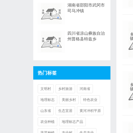
湖南省邵阳市武冈市
司马冲镇
四川省凉山彝族自治
州普格县特兹乡
热门标签
文明村
乡村旅游
河南省
地理标志
美丽乡村
特色农业
山东省
生态宜居
黄河冲积平原
农业种植
地理标志产品
蔬菜种植
农业村
生态农业