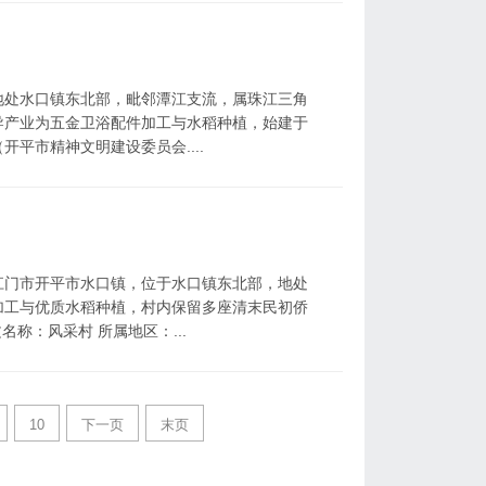
地处水口镇东北部，毗邻潭江支流，属珠江三角
导产业为五金卫浴配件加工与水稻种植，始建于
开平市精神文明建设委员会....
江门市开平市水口镇，位于水口镇东北部，地处
加工与优质水稻种植，村内保留多座清末民初侨
名称：风采村 所属地区：...
10
下一页
末页